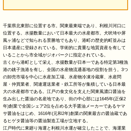
千葉県北東部に位置する市。関東最東端であり、利根川河口に
位置する。水揚数量において日本最大の水産都市。犬吠埼や屏
風ヶ浦などで知られる景勝地でもあり、港町の歴史的町並みは
日本遺産に登録されている。学術的に貴重な地質資産を有して
いることから市全域がジオパークに指定されている。
古くから港町として栄え、水揚数量が日本一である特定第3種漁
港の銚子漁港を有し、全国の水産物流通基地の役割を担う。3つ
の卸売市場を中心に水産加工場、水産物冷凍冷蔵庫、水産問
屋・仲買業者、関連運送業者・鉄工所等が集積している日本最
大の水産都市である。江戸の食文化を支えた関東風濃口醤油を
生み出した醤油の名産地であり、街の中心部には1645年(正保2
年)創業で全国シェア2位を占める大手醤油メーカーであるヤマ
サ醤油をはじめ、1616年(元和2年)創業の関東最古の醤油蔵であ
るヒゲタ醤油等の醤油製造工場が立地する。
江戸時代に東廻り海運と利根川水運が確立したことで、海運業