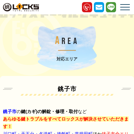
A
REA
対応エリア
銚子市
銚子市
の
鍵(カギ)の解錠・修理・取付
など
あらゆる鍵トラブルをすべてロックスが解決させていただきま
す！
川口町・天王台・名洗町・後飯町・常世田町
ほか
銚子市全エリ