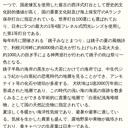
一つで、国産煉瓦を使用した最古の西洋式灯台として歴史的文
化財的価値が高く、国の重要文化財及び海上保安庁のAランク
保存灯台に指定されている。世界灯台100選にも選ばれてお
り、日本に5つの最大の1等4面フレネル式閃光レンズを使用し
た第1等灯台である。
毎年8月に開催される「銚子みなとまつり」は銚子の夏の風物詩
で、利根川河畔に約6000発の花火が打ち上げられる花火大会、
約1000人の担ぎ手による神輿巡行が行われて銚子の街は祭り一
色となる。
銚子半島の海岸の黒生から犬若にかけての海岸では、中生代ジ
ュラ紀から白亜紀の恐竜時代の地層を見ることができ、アンモ
ナイト等の化石や琥珀が多産する。 犬吠埼は1億2000万年前に
形成された地層であり、この時代の浅い海の海底の痕跡を数多
くみることができる学術的に貴重な地層で「白亜紀浅海堆積
物」として国の天然記念物に指定されている。
夏涼しく冬暖かい海洋性気候であり、避暑や避寒に適してい
る。気候を生かした農業も盛んで、露地野菜や果物が栽培され
ており、春キャベツの生産量は日本一である。