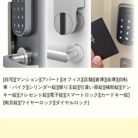
[自宅][マンション][アパート][オフィス][店舗][倉庫][金庫][自転
車・バイク][シリンダー錠][握り玉錠][引違い扉錠][補助錠][テン
キー錠][クレセント錠][電子錠][スマートロック][カードキー錠]
[南京錠][ワイヤーロック][ダイヤルロック]