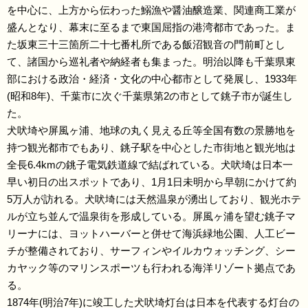
を中心に、上方から伝わった鰯漁や醤油醸造業、関連商工業が
盛んとなり、幕末に至るまで東国屈指の港湾都市であった。ま
た坂東三十三箇所二十七番札所である飯沼観音の門前町とし
て、諸国から巡礼者や納経者も集まった。明治以降も千葉県東
部における政治・経済・文化の中心都市として発展し、1933年
(昭和8年)、千葉市に次ぐ千葉県第2の市として銚子市が誕生し
た。
犬吠埼や屏風ヶ浦、地球の丸く見える丘等全国有数の景勝地を
持つ観光都市でもあり、銚子駅を中心とした市街地と観光地は
全長6.4kmの銚子電気鉄道線で結ばれている。犬吠埼は日本一
早い初日の出スポットであり、1月1日未明から早朝にかけて約
5万人が訪れる。犬吠埼には天然温泉が湧出しており、観光ホテ
ルが立ち並んで温泉街を形成している。屏風ヶ浦を望む銚子マ
リーナには、ヨットハーバーと併せて海浜緑地公園、人工ビー
チが整備されており、サーフィンやイルカウォッチング、シー
カヤック等のマリンスポーツも行われる海洋リゾート拠点であ
る。
1874年(明治7年)に竣工した犬吠埼灯台は日本を代表する灯台の