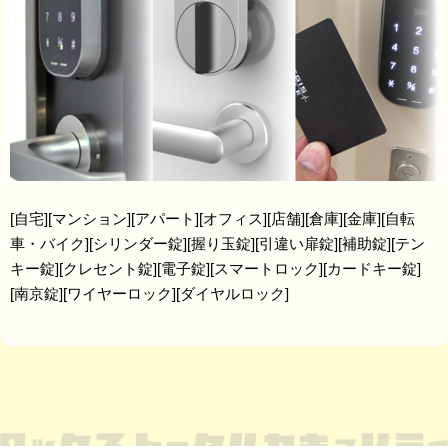
[自宅][マンション][アパート][オフィス][店舗][倉庫][金庫][自転
車・バイク][シリンダー錠][握り玉錠][引違い扉錠][補助錠][テン
キー錠][クレセント錠][電子錠][スマートロック][カードキー錠]
[南京錠][ワイヤーロック][ダイヤルロック]