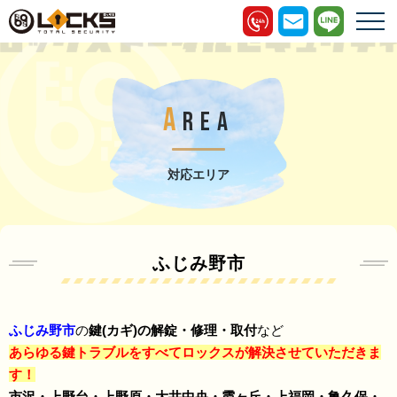
A
REA
対応エリア
ふじみ野市
ふじみ野市
の
鍵(カギ)の解錠・修理・取付
など
あらゆる鍵トラブルをすべてロックスが解決させていただきま
す！
市沢・上野台・上野原・大井中央・霞ヶ丘・上福岡・亀久保・