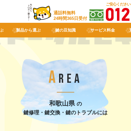
ご安心ください
通話料無料
24時間365日受付
ぶ
製品から選ぶ
鍵の豆知識
サービス料金
A
REA
和歌山県
の
鍵修理・鍵交換・鍵のトラブルには